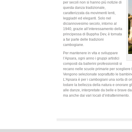
per secoli non si hanno più notizie di
questa danza tradizionale,
caratterizzata da movimenti lenti,
leggiadri ed eleganti. Solo nel
diciannovesimo secolo, intorno al
1940, grazie all’interessamento della
principessa di Buppha Dev, è tornata
a far parte delle tradizioni
cambogiane.
Per mantenere in vita e sviluppare
l’Apsara, ogni anno i gruppi artistici
composti da ballerini professionisti si
recano nelle scuole primarie per scegliere le
Vengono selezionate soprattutto le bambine
L’Apsara è per i cambogiani una sorta di om
lodare la bellezza della natura e onorare gli
alle danze, interpretate da belle e brave dan
ma anche dai vari locali d’intrattenimento.