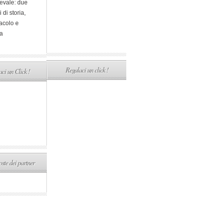
evale: due
i di storia,
acolo e
a
Regalaci un click !
ci un Click !
ste dei partner