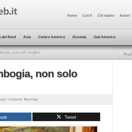
Home
Cos’è
Chi siamo
Autori
 del Nord
Asia
Centro America
Oceania
Sud America
bogia, non solo Angkor
Regala
mbogia, non solo
ogia
,
Continenti
,
Reportage
book
Tweet