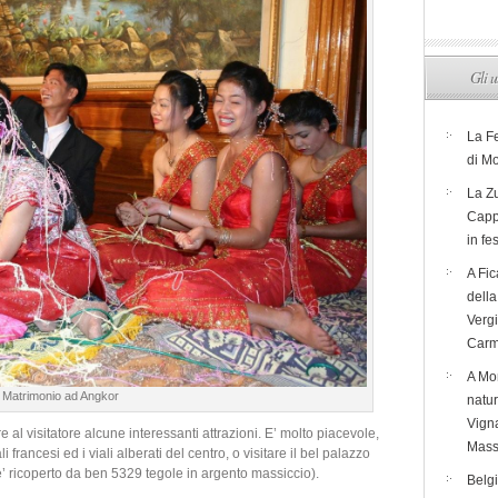
Gli u
La F
di M
La Zu
Capp
in fe
A Fic
dell
Verg
Carm
A Mon
Matrimonio ad Angkor
natur
Vigna
fre al visitatore alcune interessanti attrazioni. E’ molto piacevole,
Mass
 francesi ed i viali alberati del centro, o visitare il bel palazzo
e’ ricoperto da ben 5329 tegole in argento massiccio).
Belg