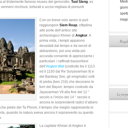
Medi
ta al tristemente famoso museo del genocidio,
Tuol Sleng
, ex
 vennero rinchiusi, torturati e uccisi migliaia di presunti
giorn
spett
magi
Con un breve volo aereo si può
raggiungere
Siem Reap
, cittadina
alle porte dell’antico sito
archeologico Khmer di
Angkor
. A
prima vista, i templi appaiono
Regala
devastati dal tempo e da secoli di
abbandono, poi una visita più
accurata consente di apprezzarne i
particolari: i raffinati bassorilievi
dell’
Angkor Wat
(costruito tra il 1113
ed il 1150 dal Re Suryavarman II) e
del Banteay Srei, gli enigmatici volti
di pietra (ben 216) che decorano le
torri del Bayon, tempio costruito da
Jayavarman VII alla fine del 12 °
Le propo
secolo e l’inizio del 14 ° secolo e
ancora le sorprendenti radici d’albero
iche pietre del Ta Phrom, il tempio che meglio rappresenta lo
ta, quando la natura aveva ancora il sopravvento su questo
o.
La capitale Khmer di Angkor è