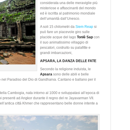
considerata una delle meraviglie più
misteriose e affascinanti del mondo
ed è iscritta al patrimonio mondiale
dell’umanità dall’Unesco.
A soli 15 chilometri da
Siem Reap
si
può fare un piacevole giro sulle
placide acque del lago
Tonlè Sap
con
il suo animatissimo villaggio di
pescatori, costruito su palafitte e
grandi imbarcazioni,
APSARA, LA DANZA DELLE FATE
Secondo la religione induista, le
Apsara
sono delle abili e belle
no nel Paradiso del Dio di Gandharva. Cantano e ballano per il
lla Cambogia, nata intorno al 1000 e sviluppatasi all’epoca di
ni presenti ad Angkor durante il regno del re Jayavarman VII.
ell’antica città Khmer che rappresentano belle donne intente a