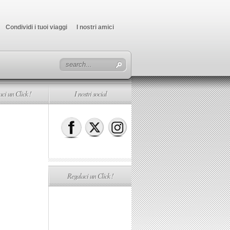
Condividi i tuoi viaggi
I nostri amici
ci un Click !
I nostri social
Regalaci un Click !