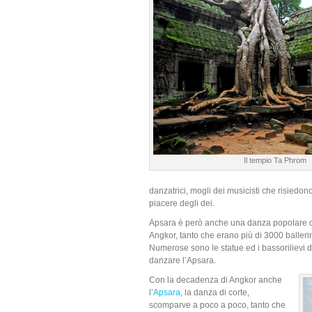
Il tempio Ta Phrom
danzatrici, mogli dei musicisti che risiedo
piacere degli dei.
Apsara è però anche una danza popolare de
Angkor, tanto che erano più di 3000 balleri
Numerose sono le statue ed i bassorilievi d
danzare l’Apsara.
Con la decadenza di Angkor anche
l’
Apsara
, la danza di corte,
scomparve a poco a poco, tanto che