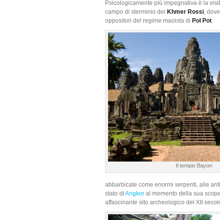
Psicologicamente più impegnativa è la visi
campo di sterminio dei
Khmer Rossi
, dove
oppositori del regime maoista di
Pol Pot
.
Il tempio Bayon
abbarbicate come enormi serpenti, alle ant
stato di
Angkor
al momento della sua scoper
affascinante sito archeologico del XII secol