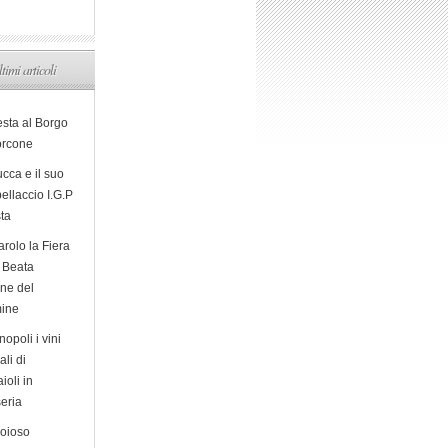
ltimi articoli
esta al Borgo
orcone
cca e il suo
ellaccio I.G.P
sta
arolo la Fiera
a Beata
ine del
ine
opoli i vini
ali di
ioli in
eria
ioioso