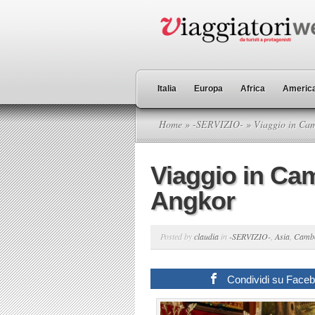
Italia
Europa
Africa
America
Home
»
-SERVIZIO-
» Viaggio in Cam
Viaggio in Ca
Angkor
Posted by
claudia
in
-SERVIZIO-
,
Asia
,
Camb
Condividi su Face