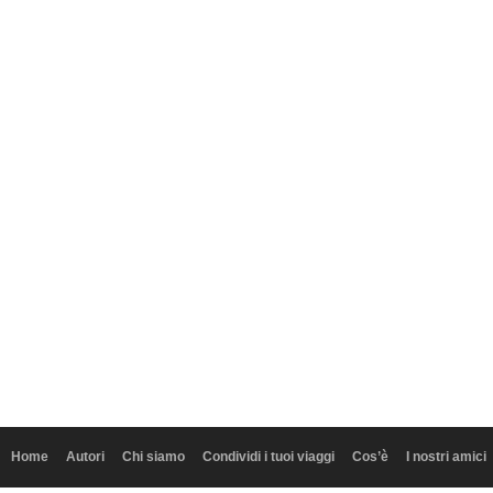
Home
Autori
Chi siamo
Condividi i tuoi viaggi
Cos’è
I nostri amici