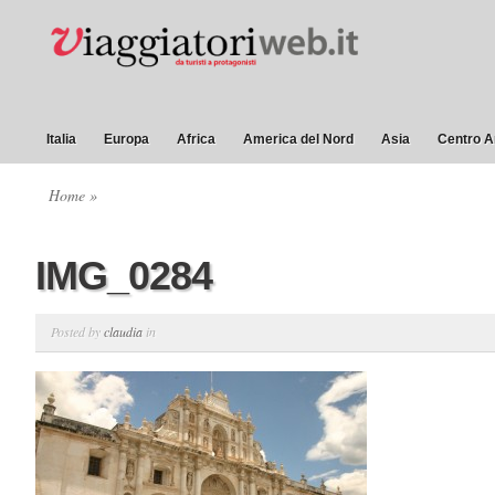
Italia
Europa
Africa
America del Nord
Asia
Centro A
Home
»
IMG_0284
Posted by
claudia
in