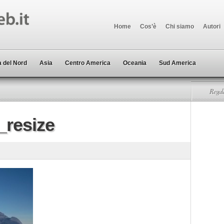
Home
Cos’è
Chi siamo
Autori
 del Nord
Asia
Centro America
Oceania
Sud America
Regala
_resize