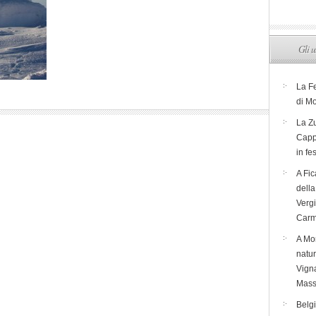
Gli u
La F
di M
La Zu
Capp
in fe
A Fic
dell
Verg
Carm
A Mon
natur
Vigna
Mass
Belg