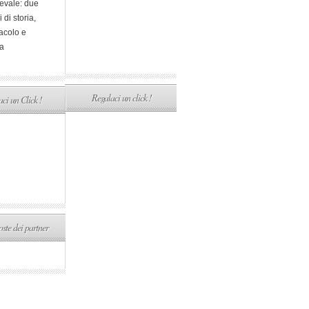
evale: due
i di storia,
acolo e
a
Regalaci un click !
ci un Click !
ste dei partner