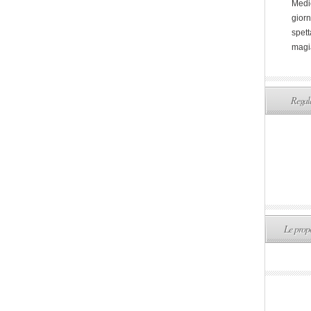
Medi
giorn
spett
magi
Regala
Le propo