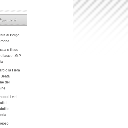
ltimi articoli
esta al Borgo
orcone
cca e il suo
ellaccio I.G.P
sta
arolo la Fiera
a Beata
ine del
ine
opoli i vini
ali di
ioli in
eria
ioioso