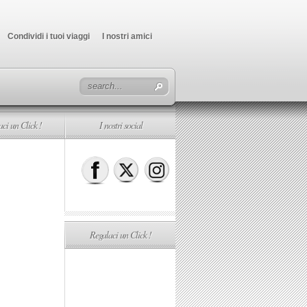
Condividi i tuoi viaggi
I nostri amici
ci un Click !
I nostri social
Regalaci un Click !