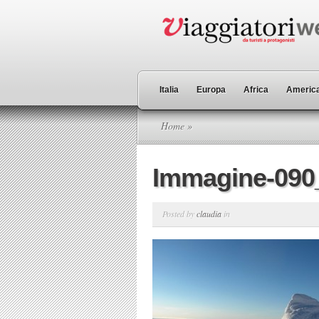
Italia
Europa
Africa
America
Home
»
Immagine-090
Posted by
claudia
in