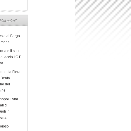
ltimi articoli
esta al Borgo
orcone
cca e il suo
ellaccio I.G.P
sta
arolo la Fiera
a Beata
ine del
ine
opoli i vini
ali di
ioli in
eria
ioioso