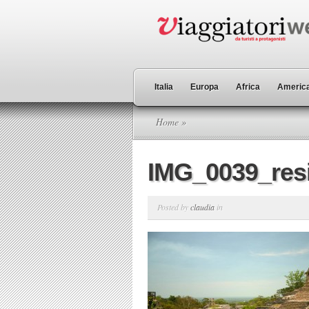
Italia
Europa
Africa
America
Home
»
IMG_0039_res
Posted by
claudia
in