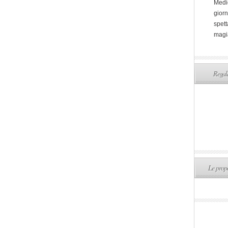
Medi
giorn
spett
magi
Regala
Le propo