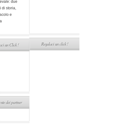
evale: due
i di storia,
acolo e
a
Regalaci un click !
ci un Click !
ste dei partner