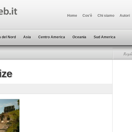
Home
Cos’è
Chi siamo
Autori
 del Nord
Asia
Centro America
Oceania
Sud America
Regala
ize