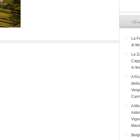
Gli u
La F
di M
La Zu
Capp
in fe
A Fic
dell
Verg
Carm
A Mon
natur
Vigna
Mass
Belg