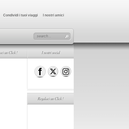
Condividi i tuoi viaggi
I nostri amici
ci un Click !
I nostri social
Regalaci un Click !