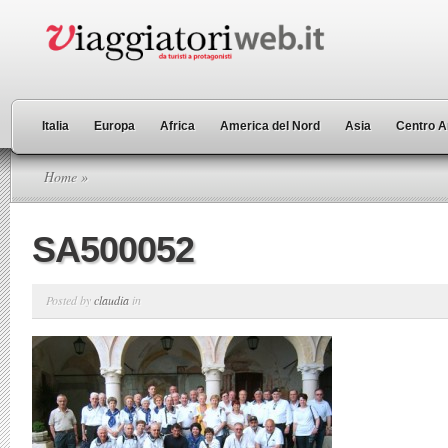
Italia
Europa
Africa
America del Nord
Asia
Centro A
Home
»
SA500052
Posted by
claudia
in