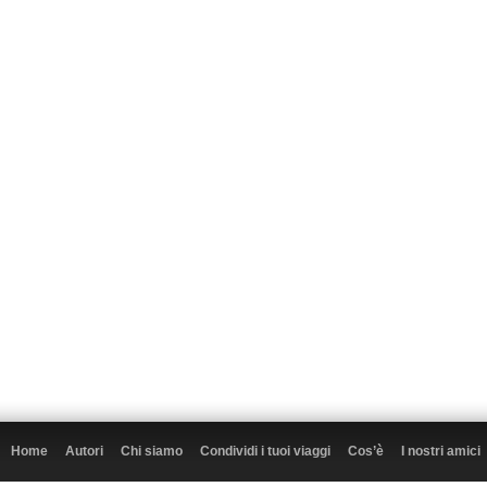
Home
Autori
Chi siamo
Condividi i tuoi viaggi
Cos’è
I nostri amici