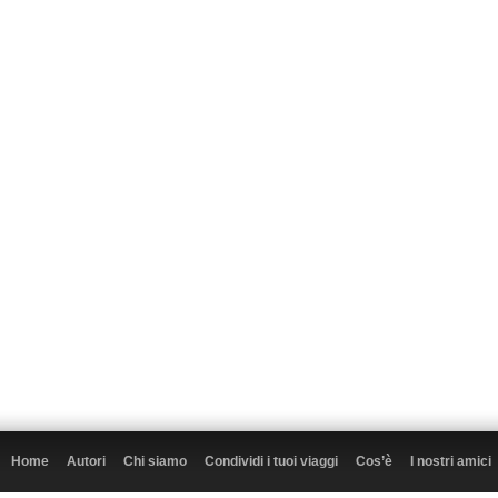
Home
Autori
Chi siamo
Condividi i tuoi viaggi
Cos’è
I nostri amici