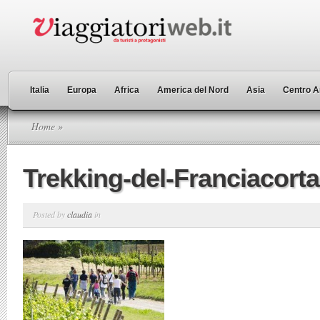
Italia
Europa
Africa
America del Nord
Asia
Centro A
Home
»
Trekking-del-Franciacorta
Posted by
claudia
in