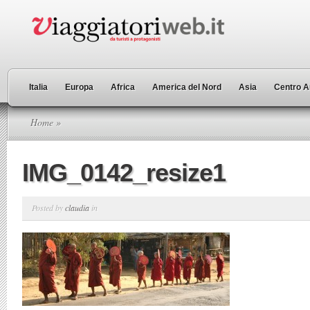
Italia
Europa
Africa
America del Nord
Asia
Centro A
Home
»
IMG_0142_resize1
Posted by
claudia
in