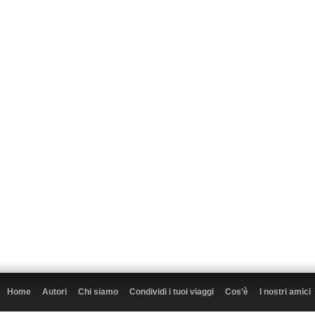
Home
Autori
Chi siamo
Condividi i tuoi viaggi
Cos’è
I nostri amici