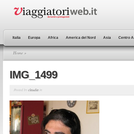
Italia
Europa
Africa
America del Nord
Asia
Centro A
Home
»
IMG_1499
Posted by
claudia
in