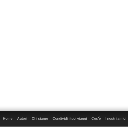
Home
Autori
Chi siamo
Condividi i tuoi viaggi
Cos’è
I nostri amici