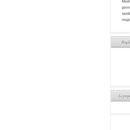
Medi
giorn
spett
magi
Regala
Le propo