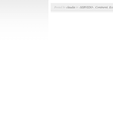
Posted by
claudia
in
-SERVIZIO-
,
Continenti
,
Ec