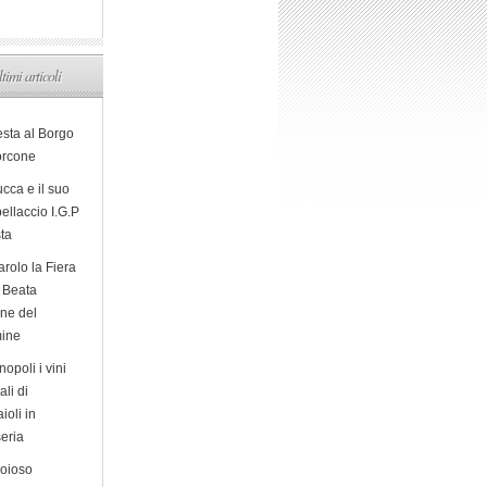
ltimi articoli
esta al Borgo
orcone
cca e il suo
ellaccio I.G.P
sta
arolo la Fiera
a Beata
ine del
ine
opoli i vini
ali di
ioli in
eria
ioioso