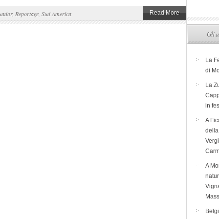
Read More
uador
,
Reportage
,
Sud America
Gli u
La F
di M
La Zu
Capp
in fe
A Fic
dell
Verg
Carm
A Mon
natur
Vigna
Mass
Belg