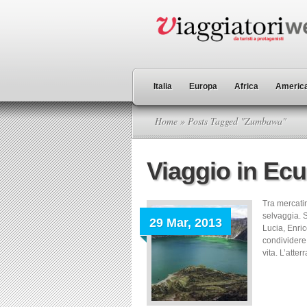
Italia
Europa
Africa
America
Home
» Posts Tagged "Zumbawa"
Viaggio in Ecu
Tra mercatin
selvaggia. S
29 Mar, 2013
Lucia, Enric
condividere 
vita. L’atter