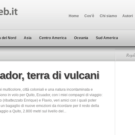
Home
Cos’è
Chi siamo
Autori
 del Nord
Asia
Centro America
Oceania
Sud America
Regala
ador, terra di vulcani
i multicolore, città coloniali e una natura incontaminata e
ono in volo per Quito, Ecuador, con i miei compagni di viaggio:
o (ribattezzato Enrique) e Flavio, veri amici con i quali poter
un bagaglio di nuove emozioni da ricordare per il resto della
raggio a Quito, 2.800 metri sul livello del...