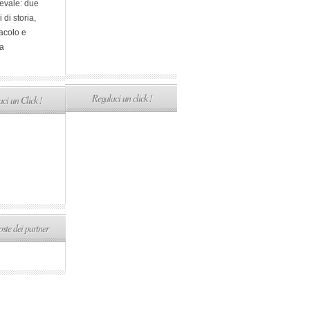
evale: due
i di storia,
acolo e
a
Regalaci un click !
ci un Click !
ste dei partner