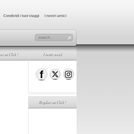
Condividi i tuoi viaggi
I nostri amici
ci un Click !
I nostri social
Regalaci un Click !