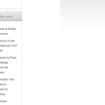
ltimi articoli
esta al Borgo
orcone
cca e il suo
ellaccio I.G.P
sta
arolo la Fiera
a Beata
ine del
ine
opoli i vini
ali di
ioli in
eria
ioioso