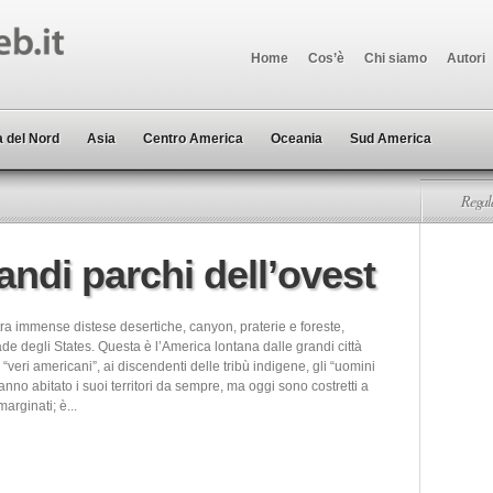
Home
Cos’è
Chi siamo
Autori
 del Nord
Asia
Centro America
Oceania
Sud America
Regala
grandi parchi dell’ovest
ra immense distese desertiche, canyon, praterie e foreste,
ade degli States. Questa è l’America lontana dalle grandi città
 “veri americani”, ai discendenti delle tribù indigene, gli “uomini
anno abitato i suoi territori da sempre, ma oggi sono costretti a
arginati; è...