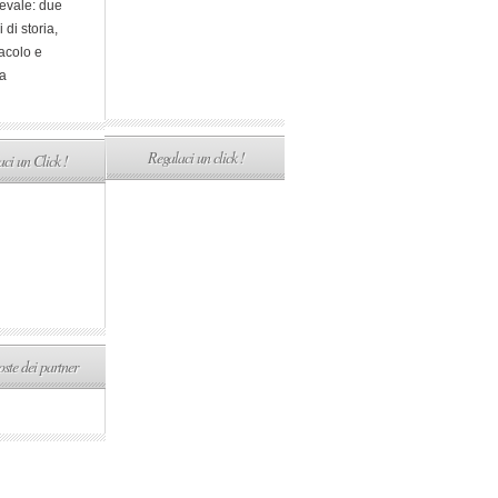
evale: due
i di storia,
acolo e
a
Regalaci un click !
ci un Click !
ste dei partner