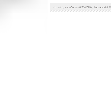
Posted by
claudia
in
-SERVIZIO-
,
America del N