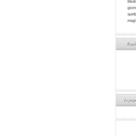
Medi
giorn
spett
magi
Regala
Le propo