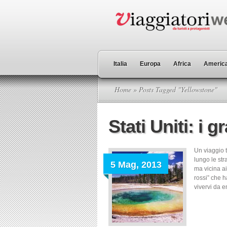
Italia
Europa
Africa
America
Home
» Posts Tagged "Yellowstone"
Stati Uniti: i 
Un viaggio t
lungo le str
5 Mag, 2013
ma vicina ai
rossi” che h
vivervi da em