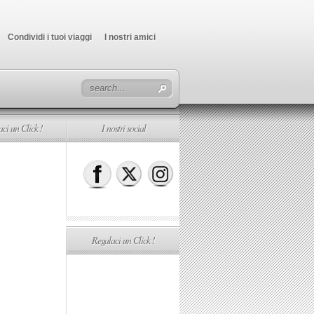
Condividi i tuoi viaggi
I nostri amici
ci un Click !
I nostri social
Regalaci un Click !