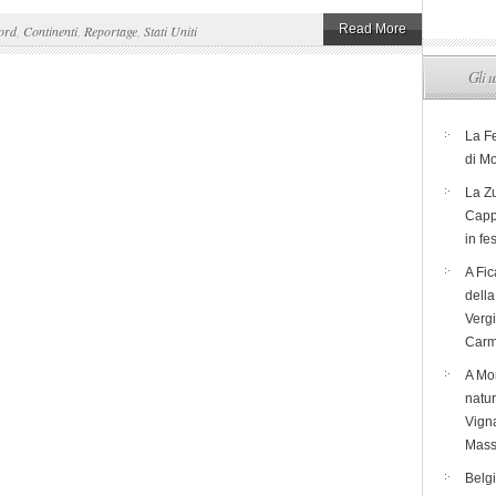
Read More
ord
,
Continenti
,
Reportage
,
Stati Uniti
Gli u
La F
di M
La Zu
Capp
in fe
A Fic
dell
Verg
Carm
A Mon
natur
Vigna
Mass
Belg