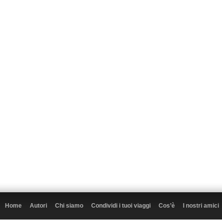
Home
Autori
Chi siamo
Condividi i tuoi viaggi
Cos’è
I nostri amici