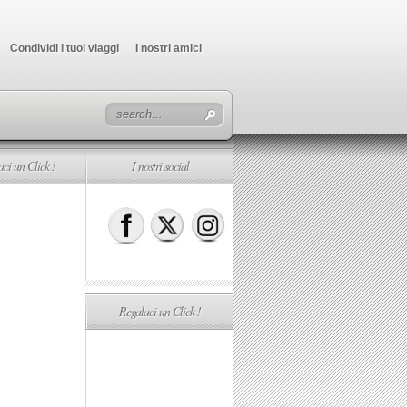
Condividi i tuoi viaggi
I nostri amici
ci un Click !
I nostri social
Regalaci un Click !