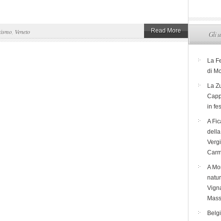
Read More
rismo
,
Veneto
Gli u
La F
di M
La Zu
Capp
in fe
A Fic
dell
Verg
Carm
A Mon
natur
Vigna
Mass
Belg