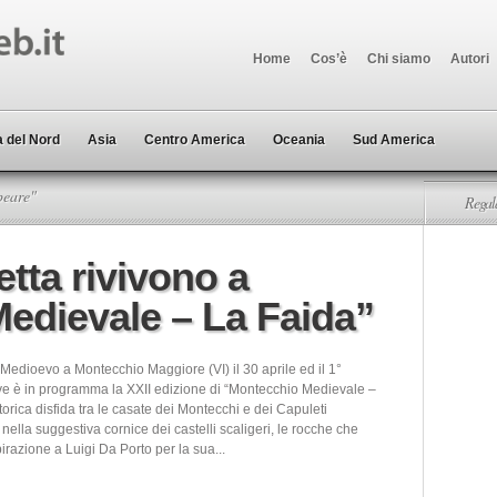
Home
Cos’è
Chi siamo
Autori
 del Nord
Asia
Centro America
Oceania
Sud America
peare"
Regala
tta rivivono a
edievale – La Faida”
 Medioevo a Montecchio Maggiore (VI) il 30 aprile ed il 1°
e è in programma la XXII edizione di “Montecchio Medievale –
torica disfida tra le casate dei Montecchi e dei Capuleti
nella suggestiva cornice dei castelli scaligeri, le rocche che
pirazione a Luigi Da Porto per la sua...