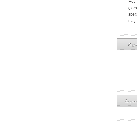
Medi
giorn
spett
magi
Regala
Le propo