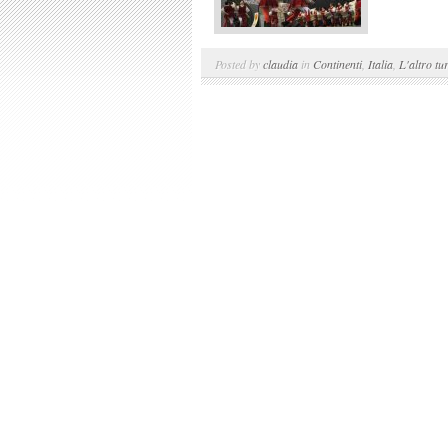
Posted by
claudia
in
Continenti
,
Italia
,
L'altro tu