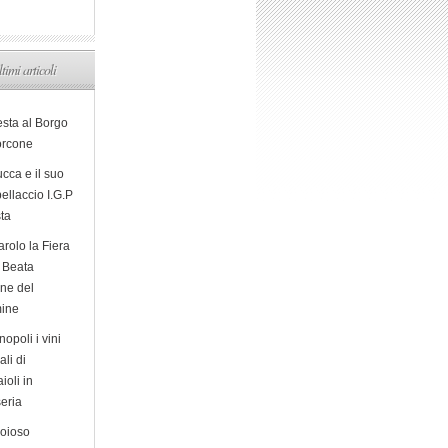
ltimi articoli
esta al Borgo
orcone
cca e il suo
ellaccio I.G.P
sta
arolo la Fiera
a Beata
ine del
ine
opoli i vini
ali di
ioli in
eria
ioioso