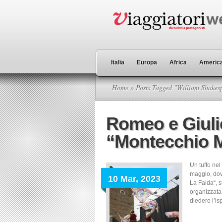
Italia
Europa
Africa
America
Home
» Posts Tagged "William Shakes
Romeo e Giulie
“Montecchio M
Un tuffo nel
maggio, dov
10 Mar, 2023
La Faida“, s
organizzata 
diedero l’is