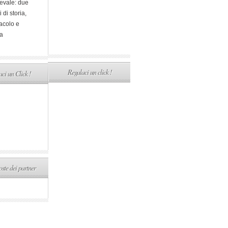
evale: due
i di storia,
acolo e
a
Regalaci un click !
ci un Click !
ste dei partner