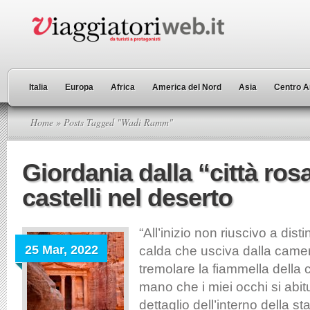
Italia
Europa
Africa
America del Nord
Asia
Centro A
Home
» Posts Tagged "Wadi Ramm"
Giordania dalla “città rosa
castelli nel deserto
“All’inizio non riuscivo a dist
25 Mar, 2022
calda che usciva dalla came
tremolare la fiammella della
mano che i miei occhi si abi
dettaglio dell’interno della s