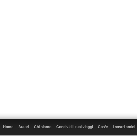
Home
Autori
Chi siamo
Condividi i tuoi viaggi
Cos’è
I nostri amici