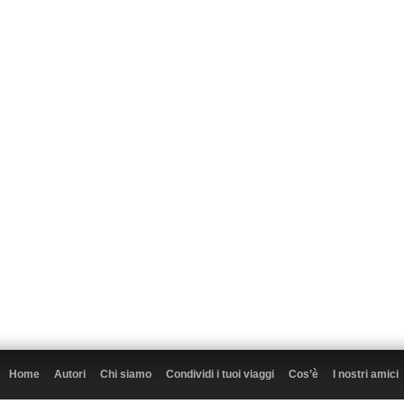
Home
Autori
Chi siamo
Condividi i tuoi viaggi
Cos’è
I nostri amici