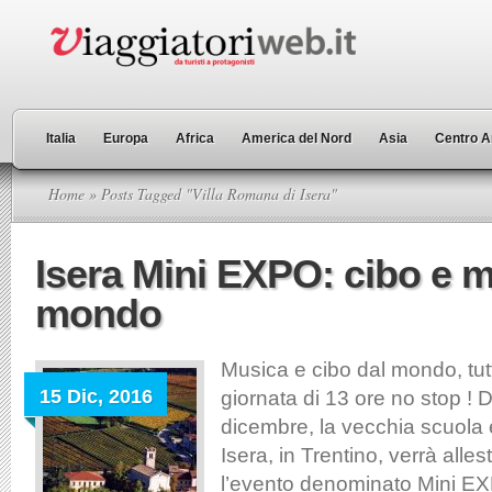
Italia
Europa
Africa
America del Nord
Asia
Centro A
Home
» Posts Tagged "Villa Romana di Isera"
Isera Mini EXPO: cibo e m
mondo
Musica e cibo dal mondo, tut
15 Dic, 2016
giornata di 13 ore no stop !
dicembre, la vecchia scuola 
Isera, in Trentino, verrà alles
l’evento denominato Mini EX