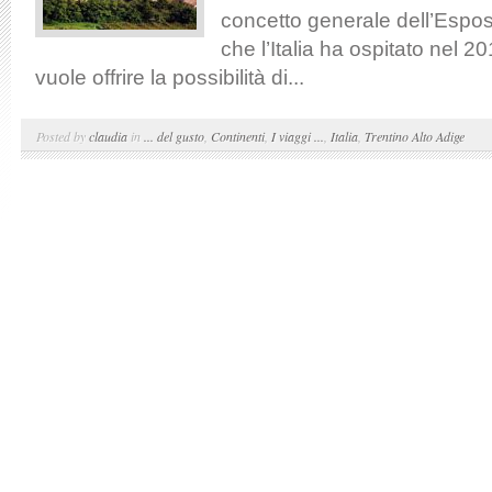
concetto generale dell’Espo
che l’Italia ha ospitato nel 2
vuole offrire la possibilità di...
Posted by
claudia
in
... del gusto
,
Continenti
,
I viaggi ...
,
Italia
,
Trentino Alto Adige