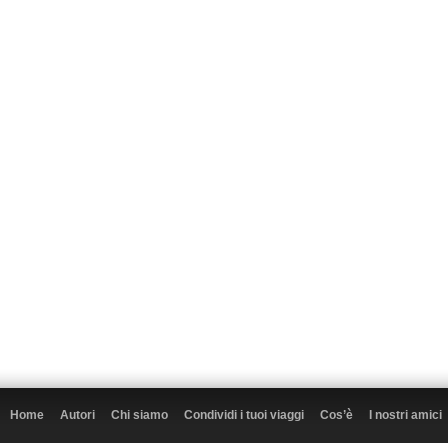
Home
Autori
Chi siamo
Condividi i tuoi viaggi
Cos’è
I nostri amici