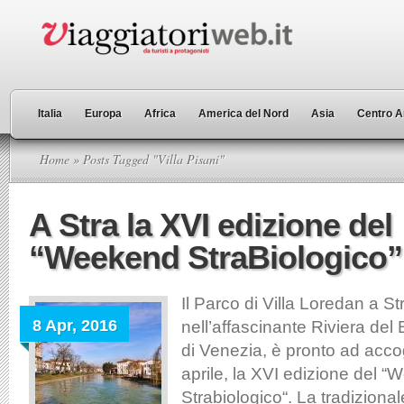
Italia
Europa
Africa
America del Nord
Asia
Centro A
Home
» Posts Tagged "Villa Pisani"
A Stra la XVI edizione del
“Weekend StraBiologico”
Il Parco di Villa Loredan a S
8 Apr, 2016
nell’affascinante Riviera del 
di Venezia, è pronto ad accog
aprile, la XVI edizione del 
Strabiologico“. La tradiziona