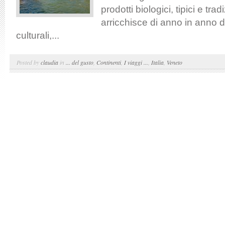
prodotti biologici, tipici e tradi
arricchisce di anno in anno di
culturali,...
Posted by
claudia
in
... del gusto
,
Continenti
,
I viaggi ...
,
Italia
,
Veneto