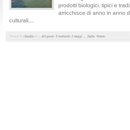
prodotti biologici, tipici e tradi
arricchisce di anno in anno di
culturali,...
Posted by
claudia
in
... del gusto
,
Continenti
,
I viaggi ...
,
Italia
,
Veneto