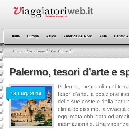
Italia
Europa
Africa
America del Nord
Asia
Centro A
Home
» Posts Tagged "Via Maqueda"
Palermo, tesori d’arte e s
Palermo, metropoli mediterra
18 Lug, 2014
tesori d’arte, la posizione in
delle sue coste e della natura
clima dolcissimo, la vivacità
oggi meta obbligata ed ambit
internazionale. Una vacanz