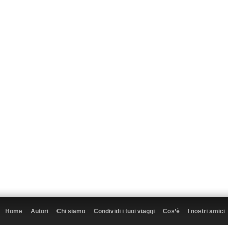
Home
Autori
Chi siamo
Condividi i tuoi viaggi
Cos’è
I nostri amici