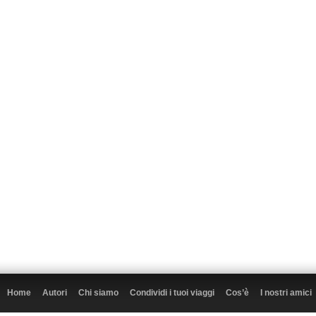
Home
Autori
Chi siamo
Condividi i tuoi viaggi
Cos’è
I nostri amici