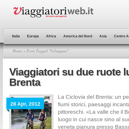
Italia
Europa
Africa
America del Nord
Asia
Centro A
Home
» Posts Tagged "Valsugana"
Viaggiatori su due ruote l
Brenta
La Ciclovia del Brenta: un pe
28 Apr, 2012
fiumi storici, paesaggi incant
pittoreschi. «La valle che il 
luogo in cui nasce sino al s
veneta pianura presso Bassa