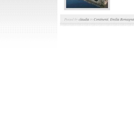
Posted by
claudia
in
Continenti
,
Emilia Romagna