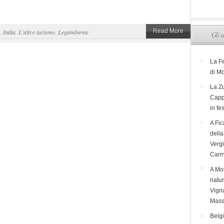
Read More
,
Italia
,
L'altro turismo
,
Legambiente
Gli u
La F
di M
La Zu
Capp
in fe
A Fic
dell
Verg
Carm
A Mon
natur
Vigna
Mass
Belg