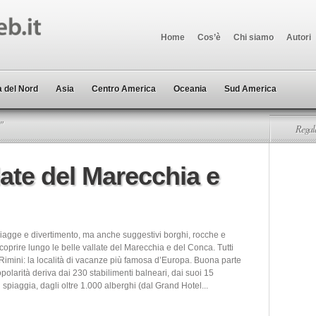
Home
Cos’è
Chi siamo
Autori
 del Nord
Asia
Centro America
Oceania
Sud America
"
Regala
late del Marecchia e
iagge e divertimento, ma anche suggestivi borghi, rocche e
scoprire lungo le belle vallate del Marecchia e del Conca. Tutti
imini: la località di vacanze più famosa d’Europa. Buona parte
polarità deriva dai 230 stabilimenti balneari, dai suoi 15
i spiaggia, dagli oltre 1.000 alberghi (dal Grand Hotel...