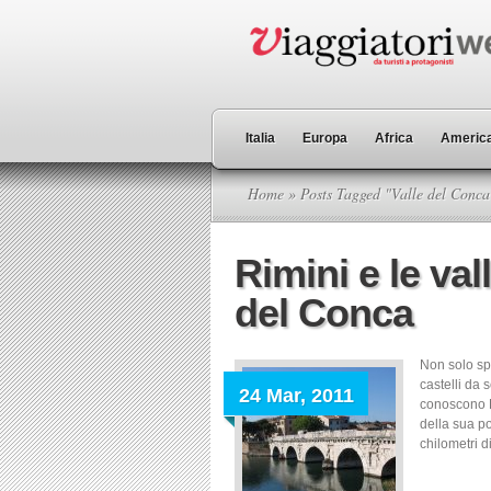
Italia
Europa
Africa
America
Home
» Posts Tagged "Valle del Conca
Rimini e le val
del Conca
Non solo sp
castelli da 
24 Mar, 2011
conoscono R
della sua po
chilometri d