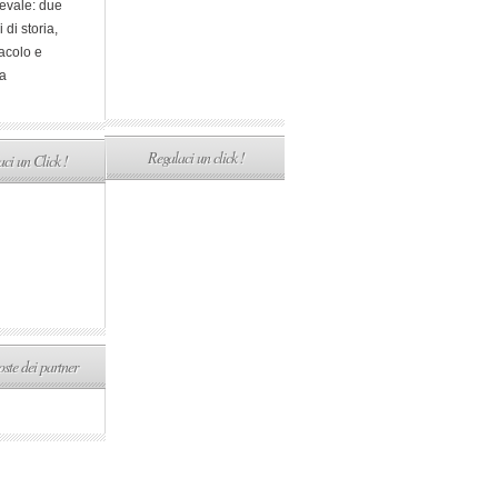
evale: due
i di storia,
acolo e
a
Regalaci un click !
ci un Click !
ste dei partner