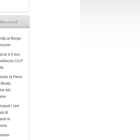
ltimi articoli
esta al Borgo
orcone
cca e il suo
ellaccio I.G.P
sta
arolo la Fiera
a Beata
ine del
ine
opoli i vini
ali di
ioli in
eria
ioioso