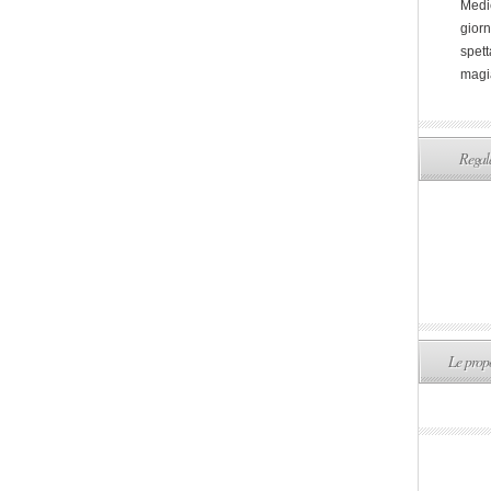
Medi
giorn
spett
magi
Regala
Le propo