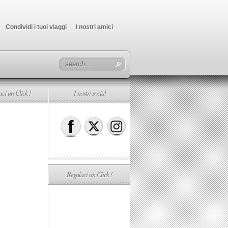
Condividi i tuoi viaggi
I nostri amici
ci un Click !
I nostri social
Regalaci un Click !