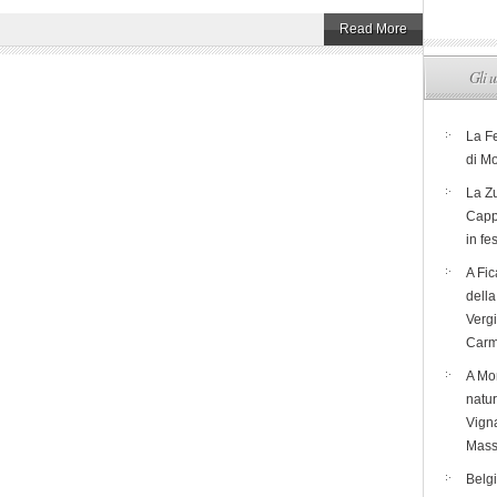
Read More
Gli u
La F
di M
La Zu
Capp
in fe
A Fic
dell
Verg
Carm
A Mon
natur
Vigna
Mass
Belg