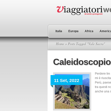
Italia
Europa
Africa
America
Home
» Posts Tagged "Vale Sacra"
Caleidoscopio
Perdere tre 
mi è riuscit
11 Set, 2022
Perù, paese
tra questi n
anche una so