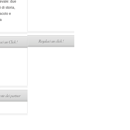
evale: due
i di storia,
acolo e
a
Regalaci un click !
ci un Click !
ste dei partner