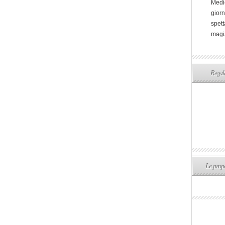
Medi
giorn
spett
magi
Regala
Le propo