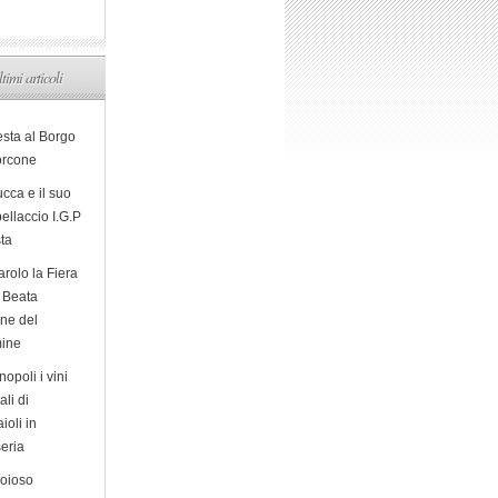
ltimi articoli
esta al Borgo
orcone
cca e il suo
ellaccio I.G.P
sta
arolo la Fiera
a Beata
ine del
ine
opoli i vini
ali di
ioli in
eria
ioioso