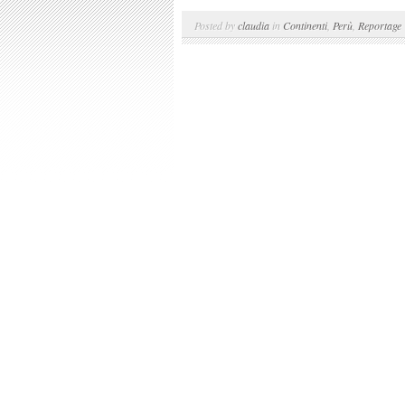
Posted by
claudia
in
Continenti
,
Perù
,
Reportage