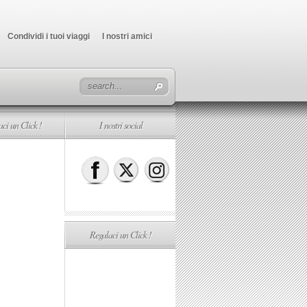
Condividi i tuoi viaggi
I nostri amici
ci un Click !
I nostri social
Regalaci un Click !