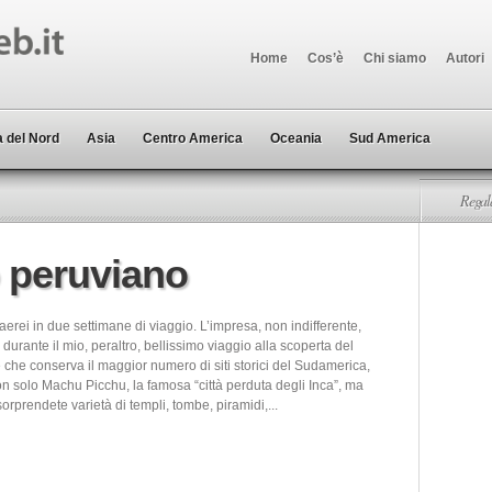
Home
Cos’è
Chi siamo
Autori
 del Nord
Asia
Centro America
Oceania
Sud America
Regala
 peruviano
aerei in due settimane di viaggio. L’impresa, non indifferente,
a durante il mio, peraltro, bellissimo viaggio alla scoperta del
 che conserva il maggior numero di siti storici del Sudamerica,
on solo Machu Picchu, la famosa “città perduta degli Inca”, ma
rprendete varietà di templi, tombe, piramidi,...