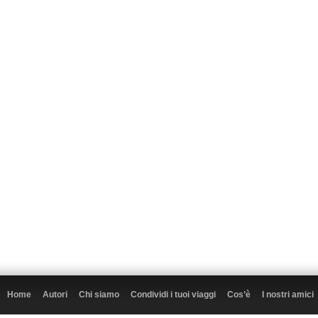
Home
Autori
Chi siamo
Condividi i tuoi viaggi
Cos’è
I nostri amici