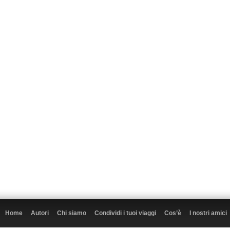
Home
Autori
Chi siamo
Condividi i tuoi viaggi
Cos’è
I nostri amici