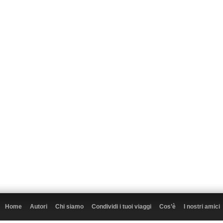
Home
Autori
Chi siamo
Condividi i tuoi viaggi
Cos’è
I nostri amici