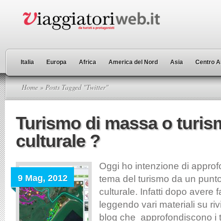
Italia
Europa
Africa
America del Nord
Asia
Centro A
Home
» Posts Tagged "Twitter"
Turismo di massa o turi
culturale ?
Oggi ho intenzione di approfo
9 Mag, 2012
tema del turismo da un punto 
culturale. Infatti dopo avere f
leggendo vari materiali su ri
blog che approfondiscono i te