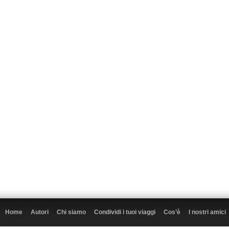
Home
Autori
Chi siamo
Condividi i tuoi viaggi
Cos’è
I nostri amici