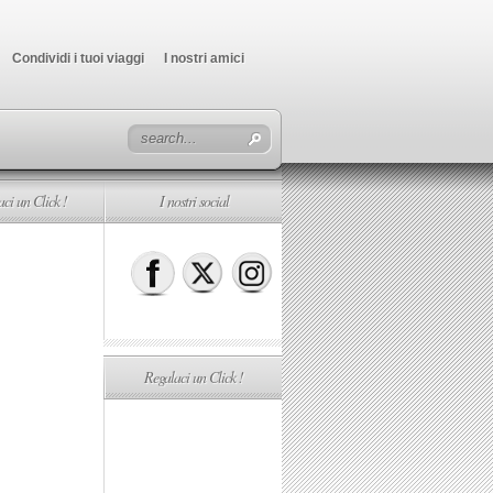
Condividi i tuoi viaggi
I nostri amici
ci un Click !
I nostri social
Regalaci un Click !