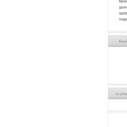
Medi
giorn
spett
magi
Regala
Le propo