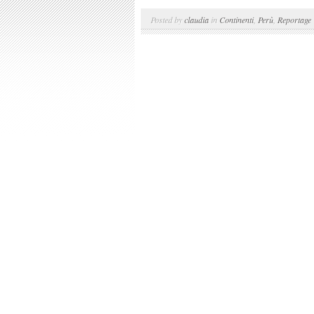
Posted by
claudia
in
Continenti
,
Perù
,
Reportage