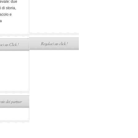
evale: due
i di storia,
acolo e
a
Regalaci un click !
ci un Click !
ste dei partner