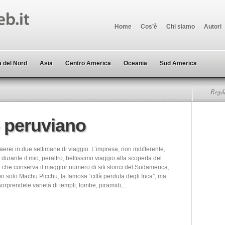
Home
Cos’è
Chi siamo
Autori
 del Nord
Asia
Centro America
Oceania
Sud America
Regala
 peruviano
aerei in due settimane di viaggio. L’impresa, non indifferente,
a durante il mio, peraltro, bellissimo viaggio alla scoperta del
 che conserva il maggior numero di siti storici del Sudamerica,
on solo Machu Picchu, la famosa “città perduta degli Inca”, ma
rprendete varietà di templi, tombe, piramidi,...