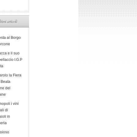
ltimi articoli
esta al Borgo
orcone
cca e il suo
ellaccio I.G.P
sta
arolo la Fiera
a Beata
ine del
ine
opoli i vini
ali di
ioli in
eria
ioioso