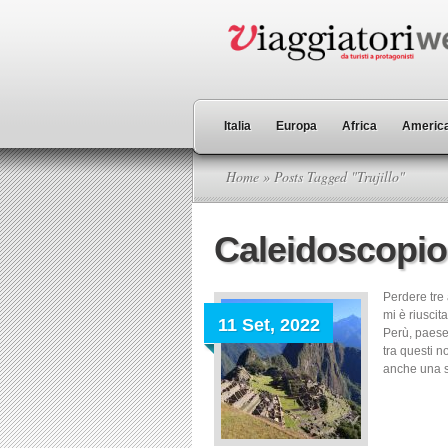
Italia
Europa
Africa
America
Home
» Posts Tagged "Trujillo"
Caleidoscopio
Perdere tre 
mi è riuscit
11 Set, 2022
Perù, paese
tra questi n
anche una so