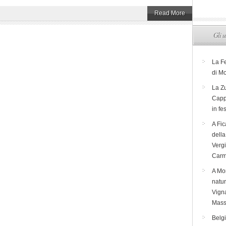
Read More
Gli u
La F
di M
La Zu
Capp
in fe
A Fic
dell
Verg
Carm
A Mon
natur
Vigna
Mass
Belg