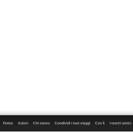
Home
Autori
Chi siamo
Condividi i tuoi viaggi
Cos’è
I nostri amici