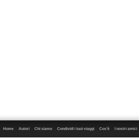
Home
Autori
Chi siamo
Condividi i tuoi viaggi
Cos’è
I nostri amici