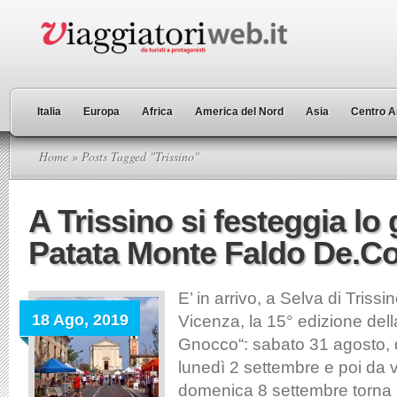
Italia
Europa
Africa
America del Nord
Asia
Centro A
Home
» Posts Tagged "Trissino"
A Trissino si festeggia lo
Patata Monte Faldo De.Co
E’ in arrivo, a Selva di Trissin
18 Ago, 2019
Vicenza, la 15° edizione dell
Gnocco“: sabato 31 agosto,
lunedì 2 settembre e poi da 
domenica 8 settembre torna i