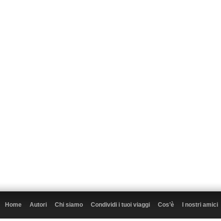
Home
Autori
Chi siamo
Condividi i tuoi viaggi
Cos’è
I nostri amici