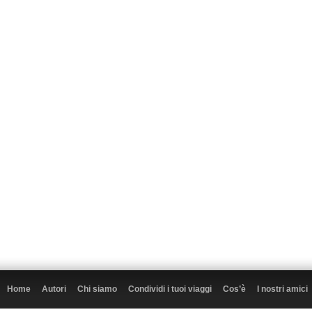
Home
Autori
Chi siamo
Condividi i tuoi viaggi
Cos’è
I nostri amici