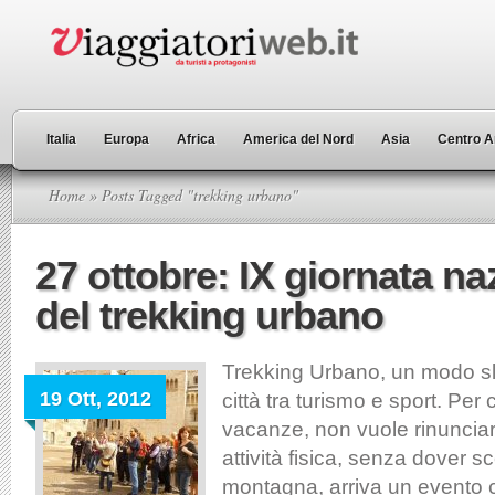
Italia
Europa
Africa
America del Nord
Asia
Centro A
Home
» Posts Tagged "trekking urbano"
27 ottobre: IX giornata na
del trekking urbano
Trekking Urbano, un modo slo
19 Ott, 2012
città tra turismo e sport. Per
vacanze, non vuole rinuncia
attività fisica, senza dover sc
montagna, arriva un evento c