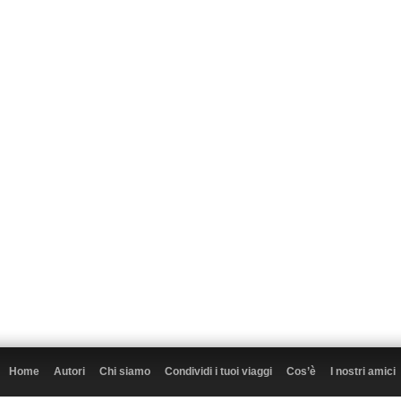
Home
Autori
Chi siamo
Condividi i tuoi viaggi
Cos’è
I nostri amici