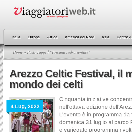
Italia
Europa
Africa
America del Nord
Asia
Centro A
Home
» Posts Tagged "Toscana sud-orientale"
Arezzo Celtic Festival, il
mondo dei celti
Cinquanta iniziative concentra
4 Lug, 2022
nell’ottava edizione dell’Arez
L’evento è in programma da 
domenica 31 luglio al parco P
e variegato programma rivolto