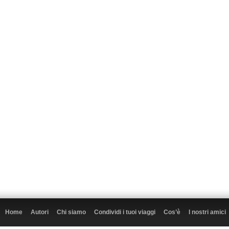
Home
Autori
Chi siamo
Condividi i tuoi viaggi
Cos’è
I nostri amici