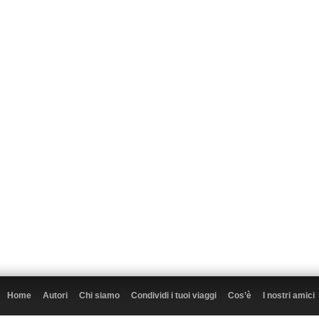
Home
Autori
Chi siamo
Condividi i tuoi viaggi
Cos’è
I nostri amici