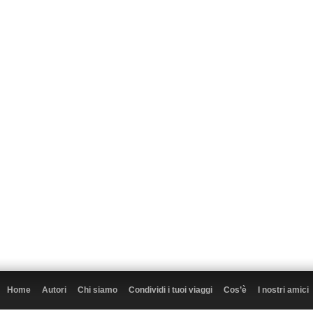
Home
Autori
Chi siamo
Condividi i tuoi viaggi
Cos’è
I nostri amici