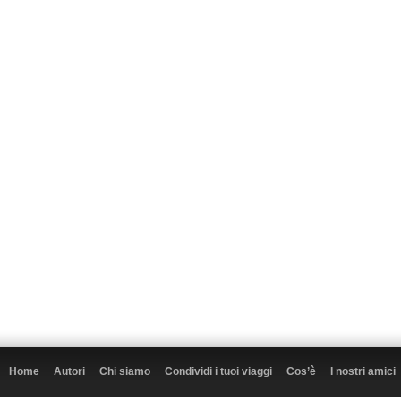
Home
Autori
Chi siamo
Condividi i tuoi viaggi
Cos’è
I nostri amici