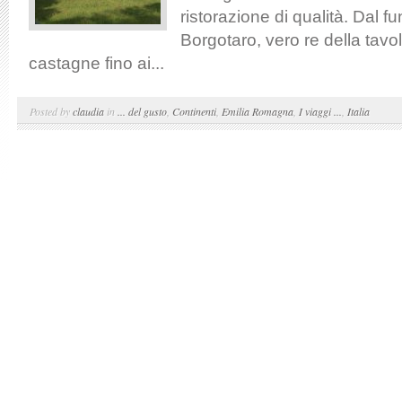
ristorazione di qualità. Dal f
Borgotaro, vero re della tavol
castagne fino ai...
Posted by
claudia
in
... del gusto
,
Continenti
,
Emilia Romagna
,
I viaggi ...
,
Italia