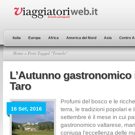
Italia
Europa
Africa
America del Nord
Asia
Centro A
Home
» Posts Tagged "Tornolo"
L’Autunno gastronomico i
Taro
Profumi del bosco e le ricche
16 Set, 2016
terra, le tradizioni popolari e 
settembre è il mese in cui pa
gastronomico valtarese, man
coniuga l’eccellenza delle ma