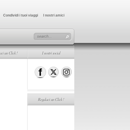
Condividi i tuoi viaggi
I nostri amici
ci un Click !
I nostri social
Regalaci un Click !