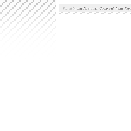
Posted by
claudia
in
Asia
,
Continenti
,
India
,
Repo