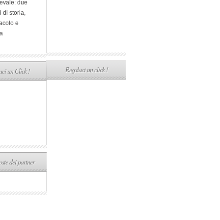
evale: due
i di storia,
acolo e
a
Regalaci un click !
ci un Click !
ste dei partner