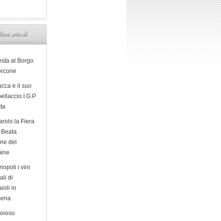
ltimi articoli
esta al Borgo
orcone
cca e il suo
ellaccio I.G.P
sta
arolo la Fiera
a Beata
ine del
ine
opoli i vini
ali di
ioli in
eria
ioioso