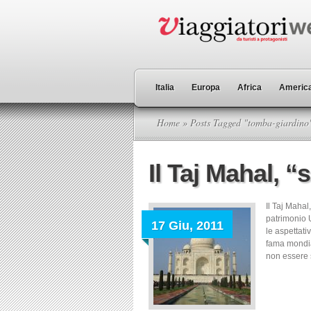
Italia
Europa
Africa
America
Home
» Posts Tagged "tomba-giardino
Il Taj Mahal, 
Il Taj Mahal
patrimonio 
17 Giu, 2011
le aspettati
fama mondial
non essere s