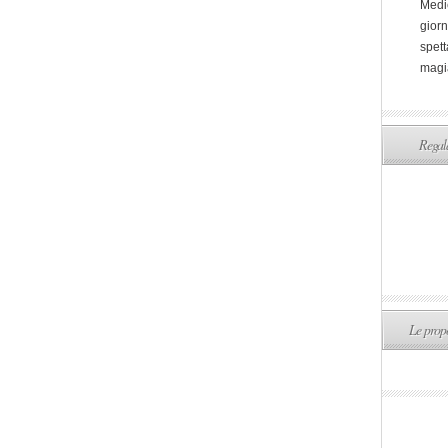
Medi
giorn
spett
magi
Regala
Le propo