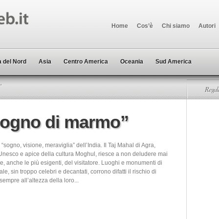
Home
Cos’è
Chi siamo
Autori
 del Nord
Asia
Centro America
Oceania
Sud America
"
Regala
“sogno di marmo”
, “sogno, visione, meraviglia” dell’India. Il Taj Mahal di Agra,
Unesco e apice della cultura Moghul, riesce a non deludere mai
ve, anche le più esigenti, del visitatore. Luoghi e monumenti di
e, sin troppo celebri e decantati, corrono difatti il rischio di
empre all’altezza della loro...