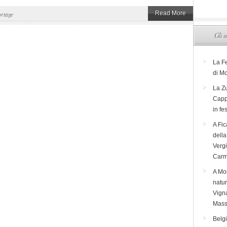
Read More
rtage
Gli u
La F
di M
La Zu
Capp
in fe
A Fic
dell
Verg
Carm
A Mon
natur
Vigna
Mass
Belg