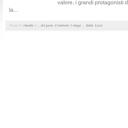
valore, i grandi protagonisti 
la...
Posted by
claudia
in
... del gusto
,
Continenti
,
I viaggi ...
,
Italia
,
Lazio