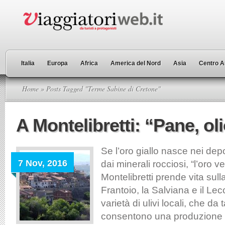
Italia
Europa
Africa
America del Nord
Asia
Centro A
Home
» Posts Tagged "Terme Sabine di Cretone"
A Montelibretti: “Pane, o
Se l’oro giallo nasce nei depos
7 Nov, 2016
dai minerali rocciosi, “l’oro ve
Montelibretti prende vita sull
Frantoio, la Salviana e il Le
varietà di ulivi locali, che da 
consentono una produzione d