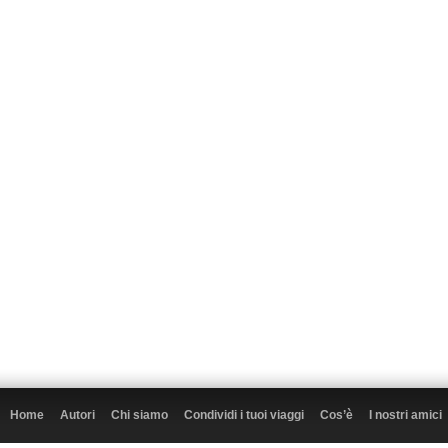
Home
Autori
Chi siamo
Condividi i tuoi viaggi
Cos’è
I nostri amici