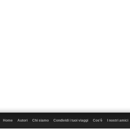
Home
Autori
Chi siamo
Condividi i tuoi viaggi
Cos’è
I nostri amici