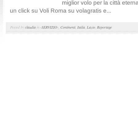
miglior volo per la città eter
un click su Voli Roma su volagratis e...
Posted by
claudia
in
-SERVIZIO-
,
Continenti
,
Italia
,
Lazio
,
Reportage