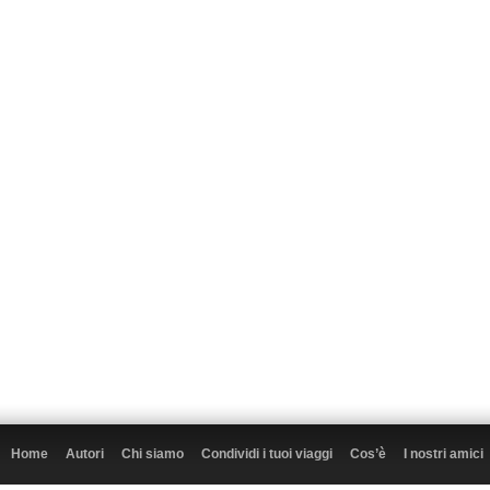
Home
Autori
Chi siamo
Condividi i tuoi viaggi
Cos’è
I nostri amici