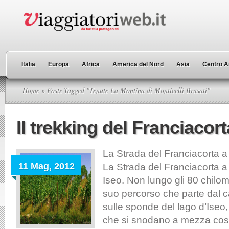
Italia
Europa
Africa
America del Nord
Asia
Centro A
Home
» Posts Tagged "Tenute La Montina di Monticelli Brusati"
Il trekking del Franciacort
La Strada del Franciacorta a 
11 Mag, 2012
La Strada del Franciacorta a 
Iseo. Non lungo gli 80 chilome
suo percorso che parte dal c
sulle sponde del lago d’Iseo,
che si snodano a mezza cost