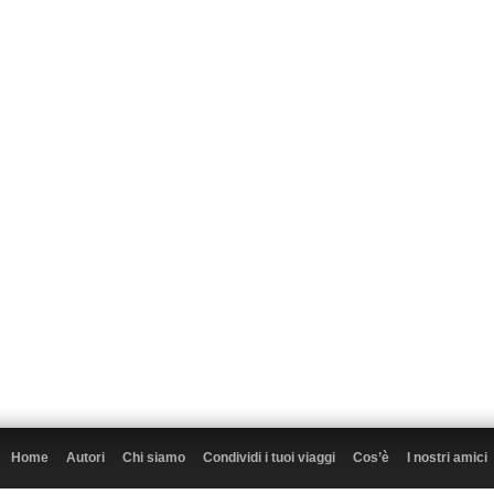
Home
Autori
Chi siamo
Condividi i tuoi viaggi
Cos’è
I nostri amici