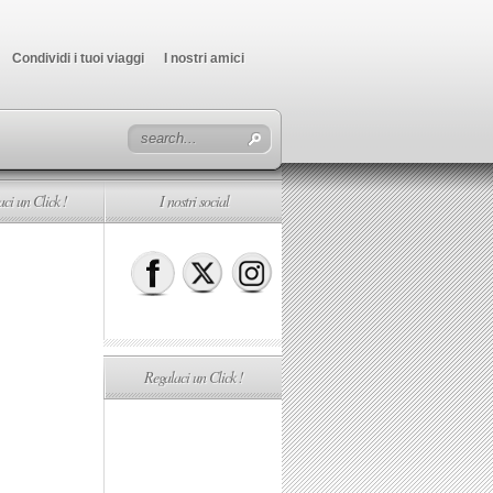
Condividi i tuoi viaggi
I nostri amici
ci un Click !
I nostri social
Regalaci un Click !