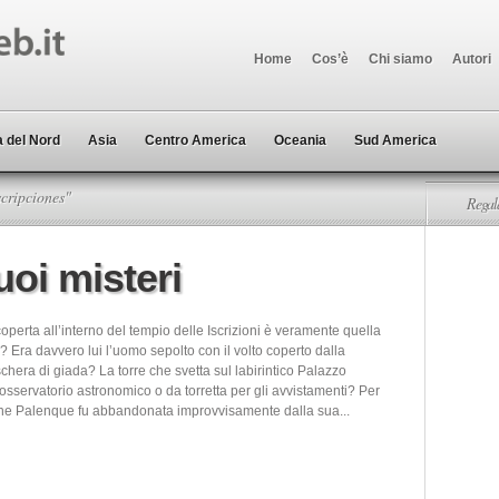
Home
Cos’è
Chi siamo
Autori
 del Nord
Asia
Centro America
Oceania
Sud America
cripciones"
Regala
uoi misteri
perta all’interno del tempio delle Iscrizioni è veramente quella
? Era davvero lui l’uomo sepolto con il volto coperto dalla
hera di giada? La torre che svetta sul labirintico Palazzo
sservatorio astronomico o da torretta per gli avvistamenti? Per
ne Palenque fu abbandonata improvvisamente dalla sua...