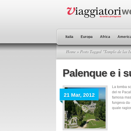
Italia
Europa
Africa
America
Home
» Posts Tagged "Templo de las Is
Palenque e i s
La tomba sco
del re Pacal
21 Mar, 2012
famosa masc
fungeva da o
quale ragio