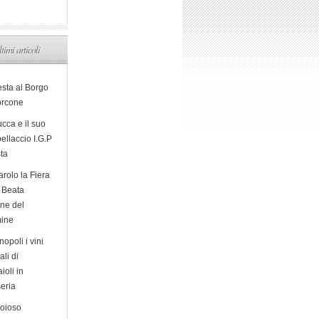
ltimi articoli
esta al Borgo
orcone
cca e il suo
ellaccio I.G.P
sta
arolo la Fiera
a Beata
ine del
ine
opoli i vini
ali di
ioli in
eria
ioioso