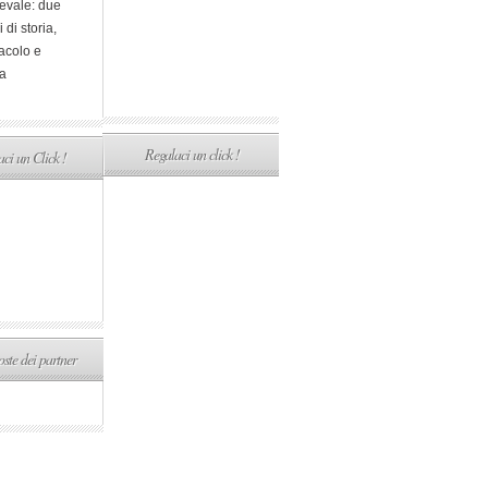
evale: due
i di storia,
acolo e
a
Regalaci un click !
ci un Click !
ste dei partner