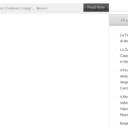
Read More
ica
,
Continenti
,
I viaggi ...
,
Messico
Gli u
La F
di M
La Zu
Capp
in fe
A Fic
dell
Verg
Carm
A Mon
natur
Vigna
Mass
Belg