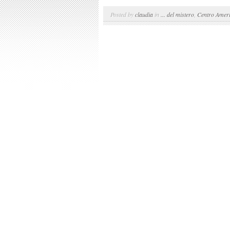
Posted by
claudia
in
... del mistero
,
Centro Amer