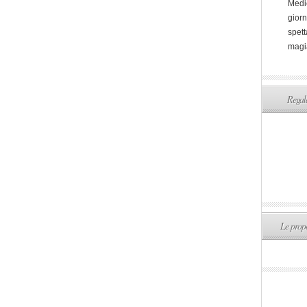
Medi
giorn
spett
magi
Regala
Le propo