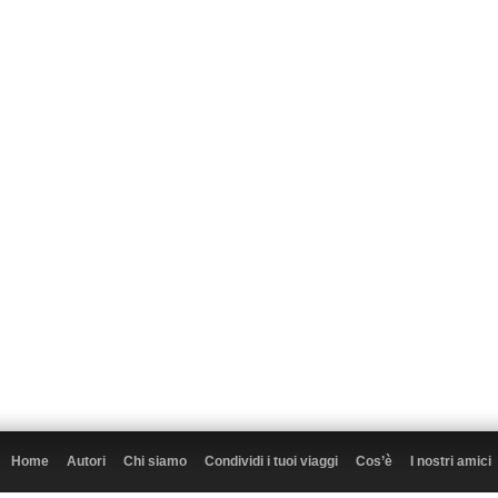
Home
Autori
Chi siamo
Condividi i tuoi viaggi
Cos’è
I nostri amici