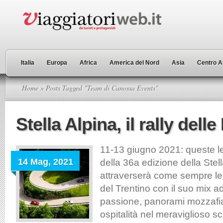
Italia
Europa
Africa
America del Nord
Asia
Centro A
Home
» Posts Tagged "Team di Canossa Events"
Stella Alpina, il rally dell
11-13 giugno 2021: queste le
14 Mag, 2021
della 36a edizione della Stella
attraverserà come sempre le 
del Trentino con il suo mix ad
passione, panorami mozzafiato
ospitalità nel meraviglioso s