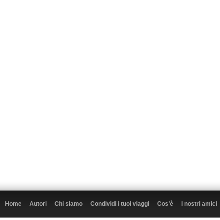
Home
Autori
Chi siamo
Condividi i tuoi viaggi
Cos’è
I nostri amici