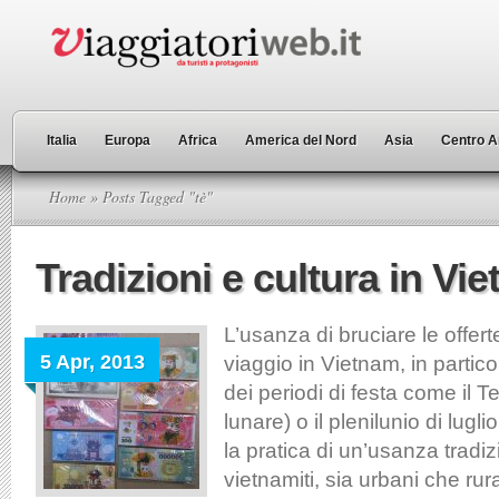
Italia
Europa
Africa
America del Nord
Asia
Centro A
Home
» Posts Tagged "tè"
Tradizioni e cultura in Vi
L’usanza di bruciare le offert
5 Apr, 2013
viaggio in Vietnam, in partic
dei periodi di festa come il 
lunare) o il plenilunio di lugl
la pratica di un’usanza tradiz
vietnamiti, sia urbani che rura