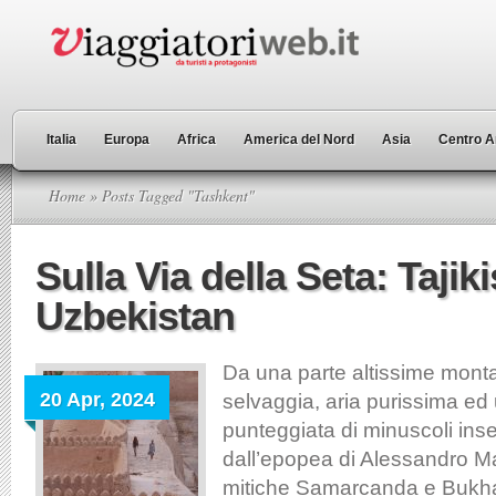
Italia
Europa
Africa
America del Nord
Asia
Centro A
Home
» Posts Tagged "Tashkent"
Sulla Via della Seta: Tajik
Uzbekistan
Da una parte altissime mont
20 Apr, 2024
selvaggia, aria purissima ed 
punteggiata di minuscoli in
dall’epopea di Alessandro Mag
mitiche Samarcanda e Bukhara