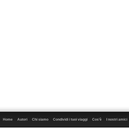
Home
Autori
Chi siamo
Condividi i tuoi viaggi
Cos’è
I nostri amici