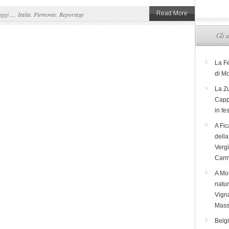
Read More
aggi ...
,
Italia
,
Piemonte
,
Reportage
Gli u
La F
di M
La Zu
Capp
in fe
A Fic
dell
Verg
Carm
A Mon
natur
Vigna
Mass
Belg