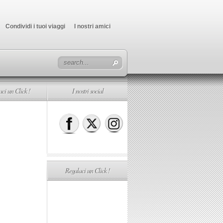
Condividi i tuoi viaggi
I nostri amici
ci un Click !
I nostri social
Regalaci un Click !