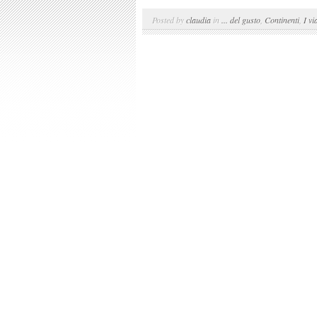
Posted by
claudia
in
... del gusto
,
Continenti
,
I vi