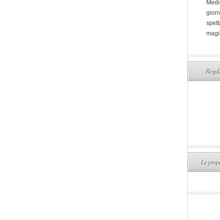
Medi
giorn
spett
magi
Regala
Le propo