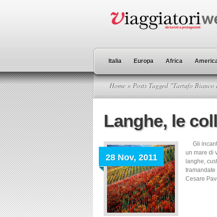
Italia
Europa
Africa
America
Home
» Posts Tagged "Tartufo Bianco 
Langhe, le col
Gli incante
un mare di v
28 Nov, 2011
langhe, cust
tramandate 
Cesare Pave