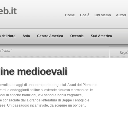
Home
Cos’è
Chi siamo
Autori
 del Nord
Asia
Centro America
Oceania
Sud America
d’Alba"
Regala
line medioevali
voli paesaggi di una terra per buongustai. A sud del Piemonte
erdi e ondeggianti colline si estende sinuoso e armonico: le
odi di antiche tradizioni, vivi sapori e nobili fragranze,
e consacrate dalla grande letteratura di Beppe Fenoglio e
se. Un paesaggio incantevole, da scoprire un po’ per...