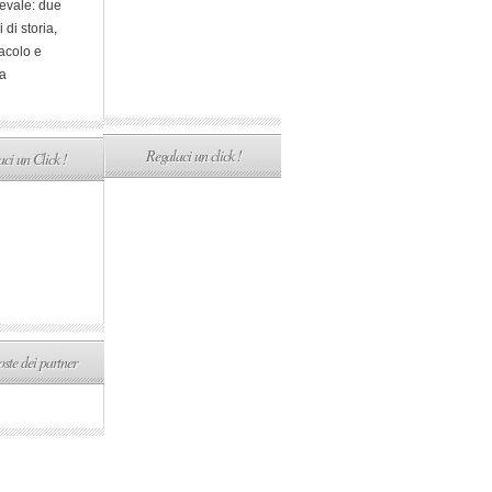
evale: due
i di storia,
acolo e
a
Regalaci un click !
ci un Click !
ste dei partner