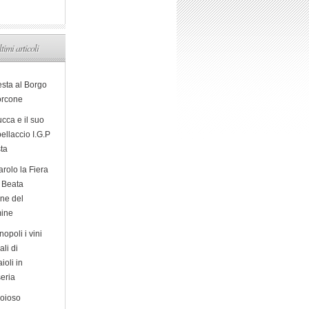
ltimi articoli
esta al Borgo
orcone
cca e il suo
ellaccio I.G.P
sta
arolo la Fiera
a Beata
ine del
ine
opoli i vini
ali di
ioli in
eria
ioioso