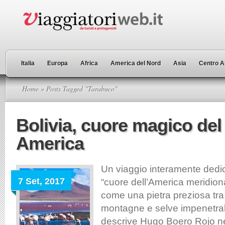
Italia
Europa
Africa
America del Nord
Asia
Centro A
Home
» Posts Tagged "Tarabuco"
Bolivia, cuore magico de
America
Un viaggio interamente dedica
7 Set, 2017
“cuore dell’America meridion
come una pietra preziosa tra
montagne e selve impenetrabi
descrive Hugo Boero Rojo nel