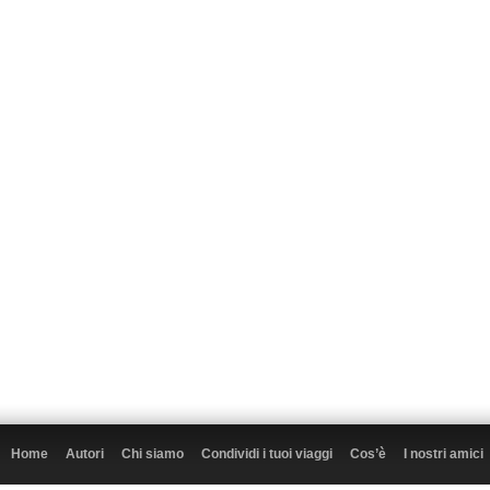
Home
Autori
Chi siamo
Condividi i tuoi viaggi
Cos’è
I nostri amici