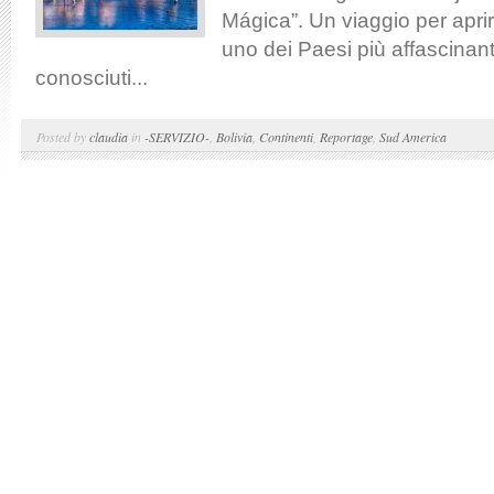
Mágica”. Un viaggio per aprir
uno dei Paesi più affascinan
conosciuti...
Posted by
claudia
in
-SERVIZIO-
,
Bolivia
,
Continenti
,
Reportage
,
Sud America