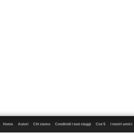
Home
Autori
Chi siamo
Condividi i tuoi viaggi
Cos’è
I nostri amici