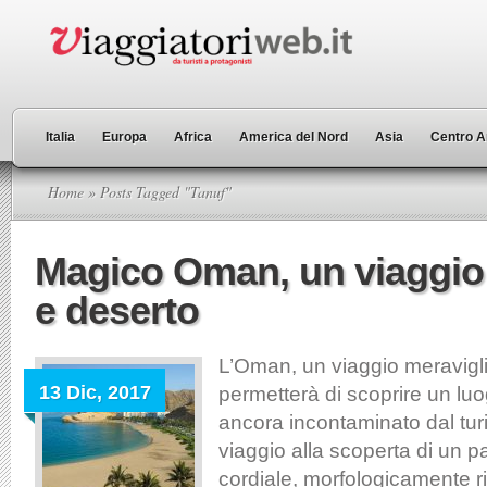
Italia
Europa
Africa
America del Nord
Asia
Centro A
Home
» Posts Tagged "Tanuf"
Magico Oman, un viaggio
e deserto
L’Oman, un viaggio meravigl
13 Dic, 2017
permetterà di scoprire un luo
ancora incontaminato dal tu
viaggio alla scoperta di un p
cordiale, morfologicamente ri