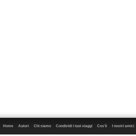
Home
Autori
Chi siamo
Condividi i tuoi viaggi
Cos’è
I nostri amici