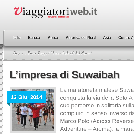
Italia
Europa
Africa
America del Nord
Asia
Centro A
Home
» Posts Tagged "Suwaibah Mohd Nasir"
L’impresa di Suwaibah
La maratoneta malese Suwa
13 Giu, 2014
conquista la via della Seta A
suo percorso in solitaria sull
compiuto in senso inverso ris
Marco Polo (Across Reverse
Adventure – Aroma), la mar