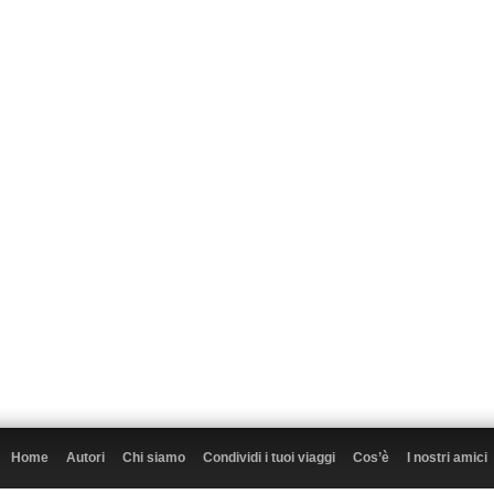
Home
Autori
Chi siamo
Condividi i tuoi viaggi
Cos’è
I nostri amici