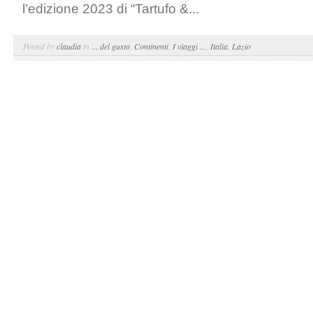
l’edizione 2023 di “Tartufo &...
Posted by
claudia
in
... del gusto
,
Continenti
,
I viaggi ...
,
Italia
,
Lazio