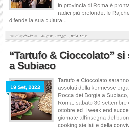
in provincia di Roma è pront
radici più profonde, le Rajc
difende la sua cultura...
Posted by
claudia
in
... del gusto
,
I viaggi ...
,
Italia
,
Lazio
“Tartufo & Cioccolato” s
a Subiaco
Tartufo e Cioccolato saranno 
19 Set, 2023
assoluti della kermesse orga
Rocca dei Borgia a Subiaco, 
Roma, sabato 30 settembre
ottobre ed il week end succe
giornate all’insegna del buon
cooking stellati e della conviv