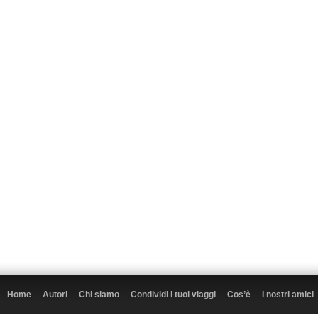
Home
Autori
Chi siamo
Condividi i tuoi viaggi
Cos’è
I nostri amici