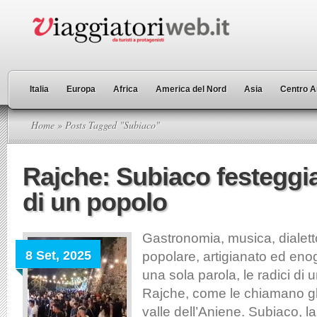
Italia
Europa
Africa
America del Nord
Asia
Centro A
Home
» Posts Tagged "Subiaco"
Rajche: Subiaco festeggia 
di un popolo
Gastronomia, musica, dialetto
8 Set, 2025
popolare, artigianato ed eno
una sola parola, le radici di 
Rajche, come le chiamano gli 
valle dell’Aniene. Subiaco, la