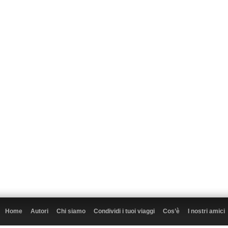
Home
Autori
Chi siamo
Condividi i tuoi viaggi
Cos’è
I nostri amici